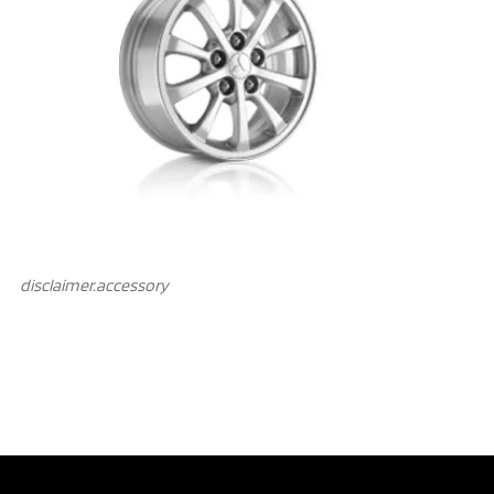
disclaimer.аccessory