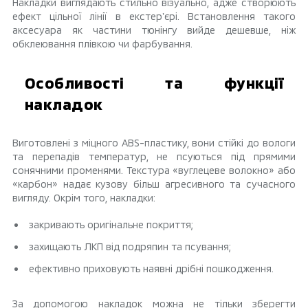
Накладки виглядають стильно візуально, адже створюють
ефект цільної лінії в екстерʼєрі. Встановлення такого
аксесуара як частини тюнінгу вийде дешевше, ніж
обклеювання плівкою чи фарбування.
Особливості та функції
накладок
Виготовлені з міцного ABS-пластику, вони стійкі до вологи
та перепадів температур, не псуються під прямими
сонячними променями. Текстура «вуглецеве волокно» або
«карбон» надає кузову більш агресивного та сучасного
вигляду. Окрім того, накладки:
закривають оригінальне покриття;
захищають ЛКП від подряпин та псування;
ефективно приховують наявні дрібні пошкодження.
За допомогою накладок можна не тільки зберегти