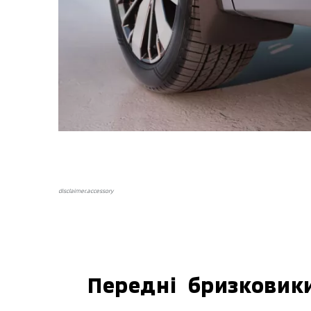
disclaimer.аccessory
Передні бризковик