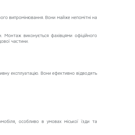
вого випромінювання. Вони майже непомітні на
н. Монтаж виконується фахівцями офіційного
дової частини.
сивну експлуатацію. Вони ефективно відводять
мобіля, особливо в умовах міської їзди та