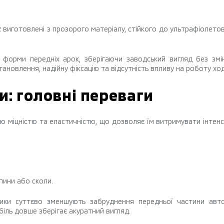
 виготовлені з прозорого матеріалу, стійкого до ультрафіолето
форми передніх арок, зберігаючи заводський вигляд без змі
ановлення, надійну фіксацію та відсутність впливу на роботу хо
и: головні переваги
ою міцністю та еластичністю, що дозволяє їм витримувати інтен
пини або сколи.
ики суттєво зменшують забруднення передньої частини авто
іль довше зберігає акуратний вигляд.