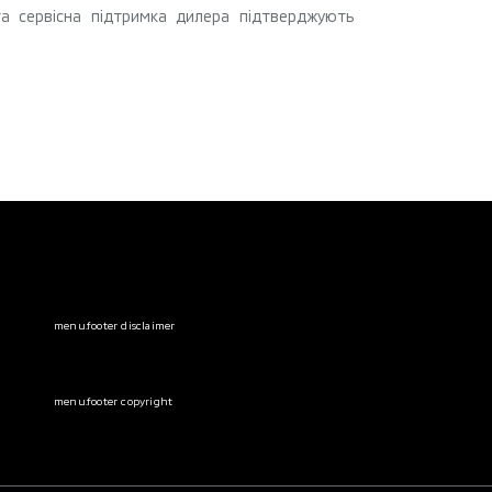
 та сервісна підтримка дилера підтверджують
menu.footer disclaimer
menu.footer copyright