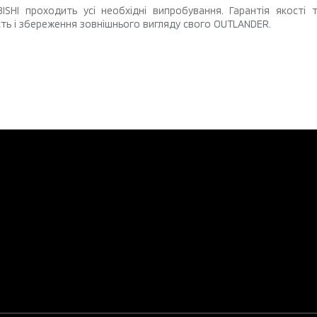
ISHI проходить усі необхідні випробування. Гарантія якості
ість і збереження зовнішнього вигляду свого OUTLANDER.