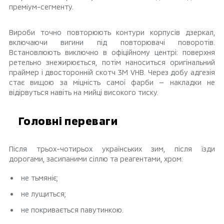
преміум-сегменту.
Вироби точно повторюють контури корпусів дзеркал,
включаючи вигини під повторювачі поворотів.
Встановлюють виключно в офіційному центрі: поверхня
ретельно знежирюється, потім наноситься оригінальний
праймер і двосторонній скотч 3М VHB. Через добу адгезія
стає вищою за міцність самої фарби — накладки не
відірвуться навіть на мийці високого тиску.
Головні переваги
Після трьох-чотирьох українських зим, після їзди
дорогами, засипаними сіллю та реагентами, хром:
не тьмяніє;
не лущиться;
не покривається павутинкою.