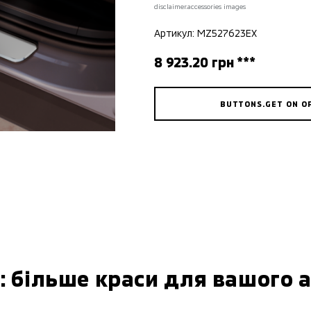
disclaimer.accessories images
Артикул: MZ527623EX
8 923.20 грн ***
BUTTONS.GET ON O
: більше краси для вашого 