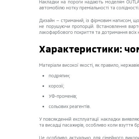
Накладки на пороги надають моделям OUTLA
автомобілю нотку преміальності та солідності
Дизайн — стриманий, із фірмовим написом, що 
не порушуючи пропорцій. Встановлення варт
лакофарбового покриття та дотримання всіх 
Характеристики: чо
Матеріали високої якості, як правило, нержавію
подряпин;
корозії;
УФ-променів;
сольових реагентів.
У повсякденній експлуатації накладки виявля
та висадці пасажирів, особливо коли взуття б
Це особливо актуально для сімейного викори