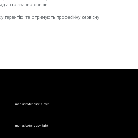
ляд авто значно довше.
ку гарантію та отримують професійну сервісну
menu.footer disclaimer
menu.footer copyright