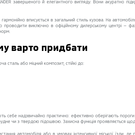
NDER завершеного й елегантного вигляду. Вони акуратно підк
.
гармонійно вписується в загальний стиль кузова. На автомобіля
о проводити виключно в офіційному дилерському центрі — фахі
норм.
му варто придбати
ча сталь або міцний композит, стійкі до:
ють себе надзвичайно практично: ефективно оберігають пороги
рудне чи з твердою підошвою. Захисна функція проявляється щодн
стання автомобіля або в умовах інтенсивної міської їзди, де 