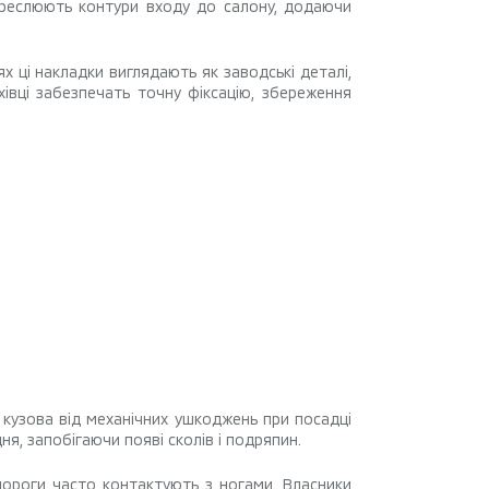
реслюють контури входу до салону, додаючи
х ці накладки виглядають як заводські деталі,
вці забезпечать точну фіксацію, збереження
 кузова від механічних ушкоджень при посадці
я, запобігаючи появі сколів і подряпин.
пороги часто контактують з ногами. Власники