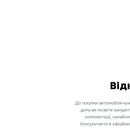
Від
До покупки автомобіля кож
дому ви можете занурити
комплектації, ознайом
Консультанти в офіційних