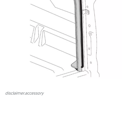
disclaimer.аccessory