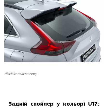
disclaimer.аccessory
Задній спойлер у кольорі U17: