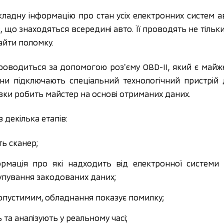
адну інформацію про стан усіх електронних систем а
в, що знаходяться всередині авто. Її проводять не тільк
айти поломку.
оводиться за допомогою розʼєму OBD-II, який є майже 
и підключають спеціальний технологічний пристрій 
вки робить майстер на основі отриманих даних.
декілька етапів:
ь сканер;
ормація про які надходить від електронної системи
упування закодованих даних;
опустимим, обладнання показує помилку;
а аналізують у реальному часі;