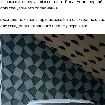
ля завжди передує діагностика. Вона може передба
огою спеціального обладнання.
ься для всіх транспортних засобів з електронною сист
лише складовою загального процесу перевірки.