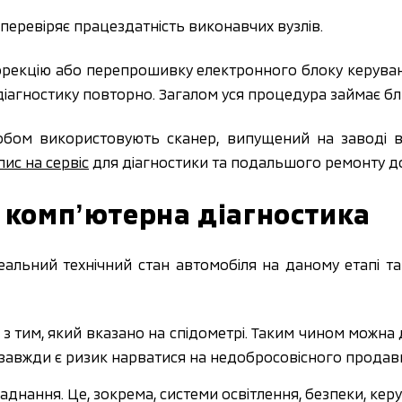
 перевіряє працездатність виконавчих вузлів.
рекцію або перепрошивку електронного блоку керуванн
діагностику повторно. Загалом уся процедура займає бл
обом використовують сканер, випущений на заводі 
ис на сервіс
для діагностики та подальшого ремонту д
 компʼютерна діагностика
еальний технічний стан автомобіля на даному етапі та
ж з тим, який вказано на спідометрі. Таким чином можна
 завжди є ризик нарватися на недобросовісного продав
ладнання. Це, зокрема, системи освітлення, безпеки, кер