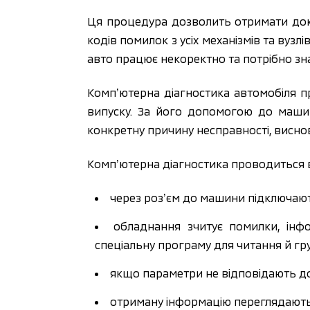
Ця процедура дозволить отримати докл
кодів помилок з усіх механізмів та вузлі
авто працює некоректно та потрібно зн
Компʼютерна діагностика автомобіля пр
випуску. За його допомогою до машин
конкретну причину несправності, висно
Компʼютерна діагностика проводиться в 
через розʼєм до машини підключают
обладнання зчитує помилки, інф
спеціальну програму для читання й гр
якщо параметри не відповідають д
отриману інформацію переглядають т