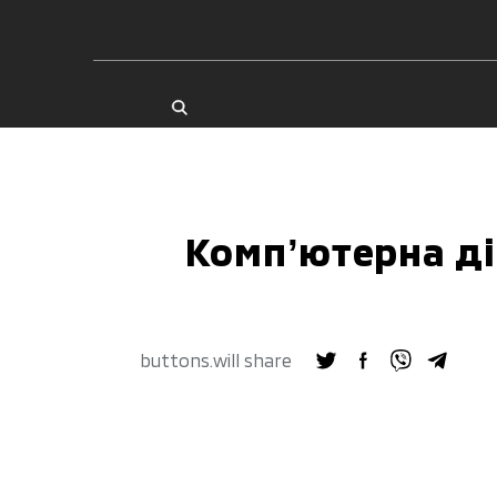
Компʼютерна ді
buttons.will share