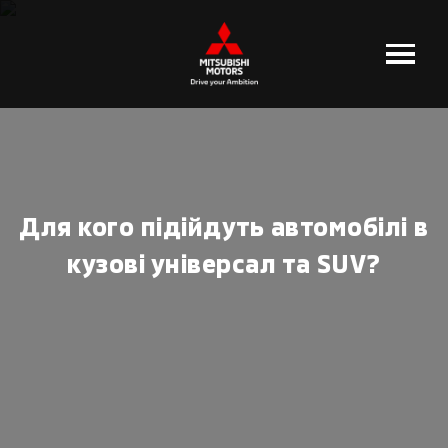
Для кого підійдуть автомобілі в
кузові універсал та SUV?