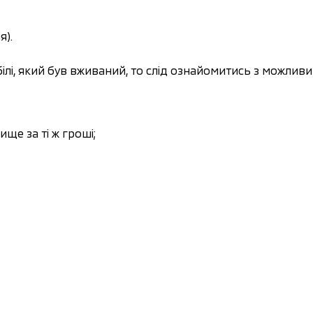
я).
ілі, який був вживаний, то слід ознайомитись з можлив
ще за ті ж гроші;