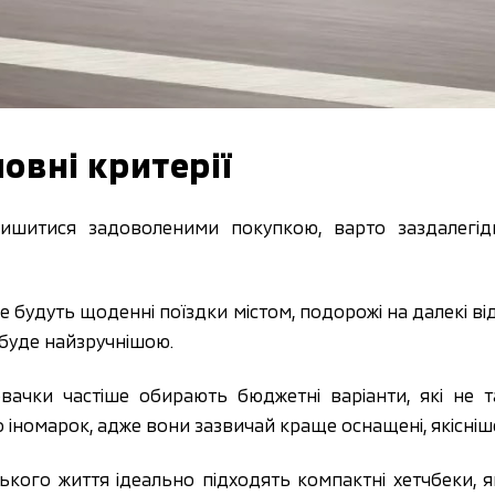
ловні критерії
ишитися задоволеними покупкою, варто заздалегід
е будуть щоденні поїздки містом, подорожі на далекі ві
 буде найзручнішою.
овачки частіше обирають бюджетні варіанти, які не 
о іномарок, адже вони зазвичай краще оснащені, якісніш
ького життя ідеально підходять компактні хетчбеки, як