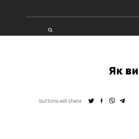
Як в
buttons.will share