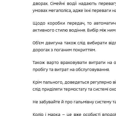
дворах. Сімейні водії надають переваг
умовах мегаполіса, адже їхні переваги на
Щодо коробки передач, то автоматичн
активного стилю водіння. Вибір між ним
Об’єм двигуна також слід вибирати ві
дорогах з поганим покриттям.
Також варто враховувати витрати на об
пробігу та витрат на обслуговування.
Крім пального, доведеться регулярно ві
слід приділяти термостату та системі о
Не забувайте й про гальмівну систему та
Колір і марка — це вже особисті вподо