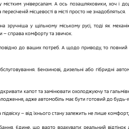
у містким універсалам. А ось позашляховики, хоч і д
 пересіченій місцевості в місті просто не знадобляться.
а зручніша у щільному міському русі, тоді як механі
и — справа комфорту та звичок.
дповідно до ваших потреб. А щодо приводу, то повний
слуговування. Бензинові, дизельні або гібридні авто
дкривати капот та замінювати охолоджуючу та гальмівн
холодження, адже автомобіль має бути готовий до будь-
 підвіску — від їхнього стану залежить не лише комфорт,
бання. Єдине, що варто врахувати: реальний відтінок 