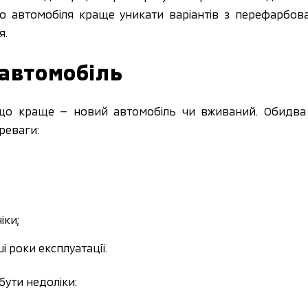
о автомобіля краще уникати варіантів з перефарбова
я.
автомобіль
що краще — новий автомобіль чи вживаний. Обидва в
реваги:
іки;
і роки експлуатації.
бути недоліки: