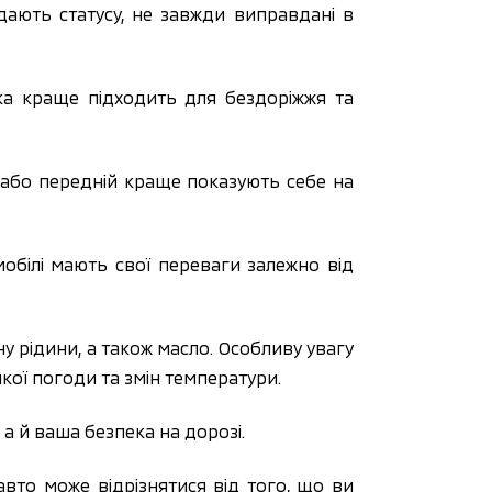
одають статусу, не завжди виправдані в
ка краще підходить для бездоріжжя та
 або передній краще показують себе на
мобілі мають свої переваги залежно від
у рідини, а також масло. Особливу увагу
якої погоди та змін температури.
 а й ваша безпека на дорозі.
авто може відрізнятися від того, що ви