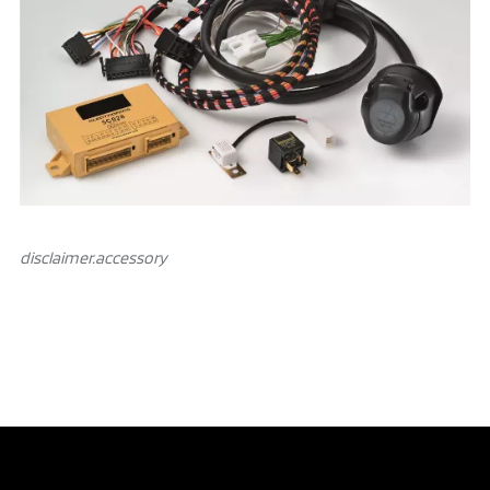
disclaimer.аccessory