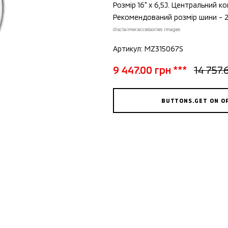
Розмір 16" x 6,5J. Центральний 
Рекомендований розмір шини - 2
disclaimer.accessories images
Артикул: MZ315067S
9 447.00 грн ***
14 757.
BUTTONS.GET ON O