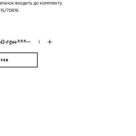
ковпачок входить до комплекту.
15/70R16.
60 грн ***
FFER