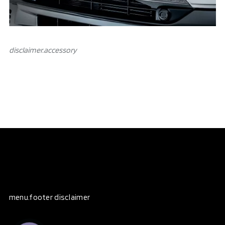
disclaimer.аccessory
menu.footer disclaimer