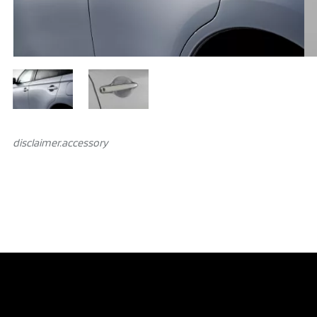
disclaimer.аccessory