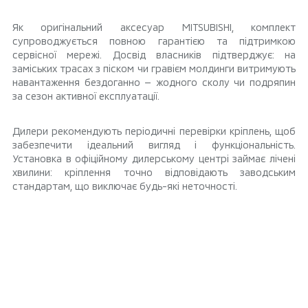
Як оригінальний аксесуар MITSUBISHI, комплект
супроводжується повною гарантією та підтримкою
сервісної мережі. Досвід власників підтверджує: на
заміських трасах з піском чи гравієм молдинги витримують
навантаження бездоганно — жодного сколу чи подряпин
за сезон активної експлуатації.
Дилери рекомендують періодичні перевірки кріплень, щоб
забезпечити ідеальний вигляд і функціональність.
Установка в офіційному дилерському центрі займає лічені
хвилини: кріплення точно відповідають заводським
стандартам, що виключає будь-які неточності.