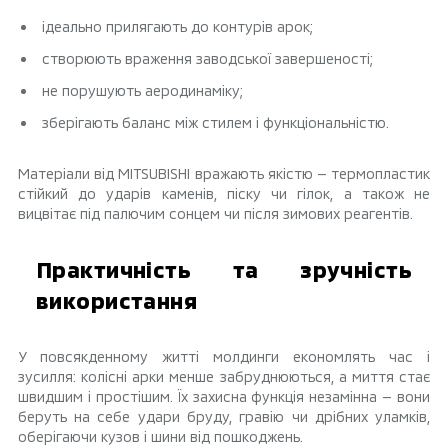
ідеально прилягають до контурів арок;
створюють враження заводської завершеності;
не порушують аеродинаміку;
зберігають баланс між стилем і функціональністю.
Матеріали від MITSUBISHI вражають якістю — термопластик
стійкий до ударів каменів, піску чи гілок, а також не
вицвітає під палючим сонцем чи після зимових реагентів.
Практичність та зручність
використання
У повсякденному житті молдинги економлять час і
зусилля: колісні арки менше забруднюються, а миття стає
швидшим і простішим. Їх захисна функція незамінна — вони
беруть на себе удари бруду, гравію чи дрібних уламків,
оберігаючи кузов і шини від пошкоджень.